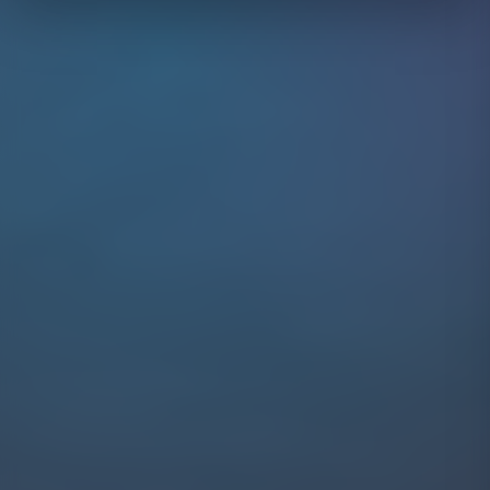
Daten werden anonymisiert erfasst.
Details anzeigen
Marketing
Werden verwendet, um Werbung gezielter auszuspielen und
Conversions zu messen. Diese Cookies werden von
Drittanbietern wie Meta gesetzt.
Details anzeigen
Auswahl speichern