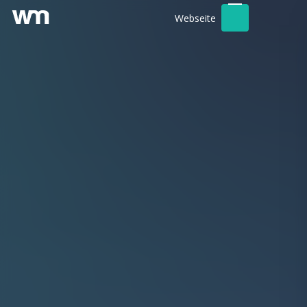
Webseite
Kundenbereich
Werbeagentur
Foto- / Videografie